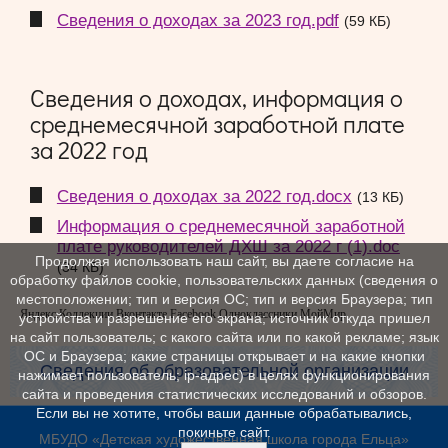
Сведения о доходах за 2023 год.pdf
(59 КБ)
Сведения о доходах, информация о
среднемесячной заработной плате
за 2022 год
Сведения о доходах за 2022 год.docx
(13 КБ)
Информация о среднемесячной заработной
плате руководителей ДХШ за 2022 г (1).doc
Продолжая использовать наш сайт, вы даете согласие на
(34 КБ)
обработку файлов cookie, пользовательских данных (сведения о
местоположении; тип и версия ОС; тип и версия Браузера; тип
Яндекс.Коллекции Вконтакте Facebook Одноклассники МойМир
устройства и разрешение его экрана; источник откуда пришел
на сайт пользователь; с какого сайта или по какой рекламе; язык
ОС и Браузера; какие страницы открывает и на какие кнопки
Сведения об образовательной организации
нажимает пользователь; ip-адрес) в целях функционирования
сайта и проведения статистических исследований и обзоров.
Если вы не хотите, чтобы ваши данные обрабатывались,
покиньте сайт.
МБУДО «Детская художественная школа города Ельца»