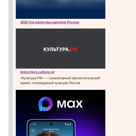
2026 Год единства народов России
https://pro.culture.ru/
«Культура.РФ» — гуманитарный просветительский
проект, посвященный культуре России