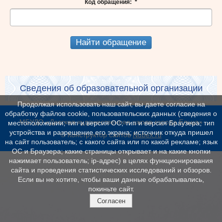
Код обращения:
*
Найти обращение
Сведения об образовательной организации
Продолжая использовать наш сайт, вы даете согласие на
обработку файлов cookie, пользовательских данных (сведения о
МБУДО «Детская художественная школа города Ельца»
местоположении; тип и версия ОС; тип и версия Браузера; тип
устройства и разрешение его экрана; источник откуда пришел
© Конструктор сайтов
Nubex.ru
на сайт пользователь; с какого сайта или по какой рекламе; язык
ОС и Браузера; какие страницы открывает и на какие кнопки
нажимает пользователь; ip-адрес) в целях функционирования
сайта и проведения статистических исследований и обзоров.
Если вы не хотите, чтобы ваши данные обрабатывались,
покиньте сайт.
Согласен