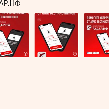
АР.НФ