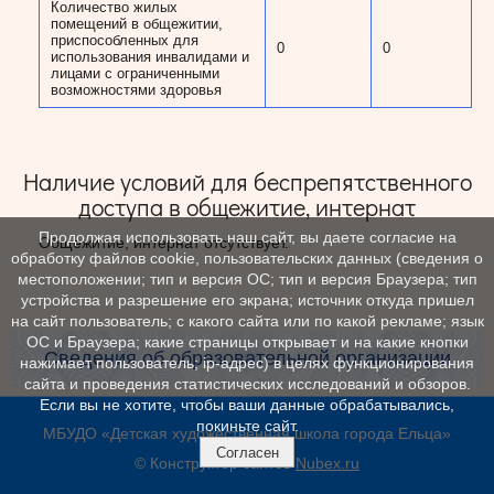
Количество жилых
помещений в общежитии,
приспособленных для
0
0
использования инвалидами и
лицами с ограниченными
возможностями здоровья
Наличие условий для беспрепятственного
доступа в общежитие, интернат
Продолжая использовать наш сайт, вы даете согласие на
Общежитие, интернат отсутствует.
обработку файлов cookie, пользовательских данных (сведения о
местоположении; тип и версия ОС; тип и версия Браузера; тип
устройства и разрешение его экрана; источник откуда пришел
на сайт пользователь; с какого сайта или по какой рекламе; язык
ОС и Браузера; какие страницы открывает и на какие кнопки
Сведения об образовательной организации
нажимает пользователь; ip-адрес) в целях функционирования
сайта и проведения статистических исследований и обзоров.
Если вы не хотите, чтобы ваши данные обрабатывались,
покиньте сайт.
МБУДО «Детская художественная школа города Ельца»
Согласен
© Конструктор сайтов
Nubex.ru