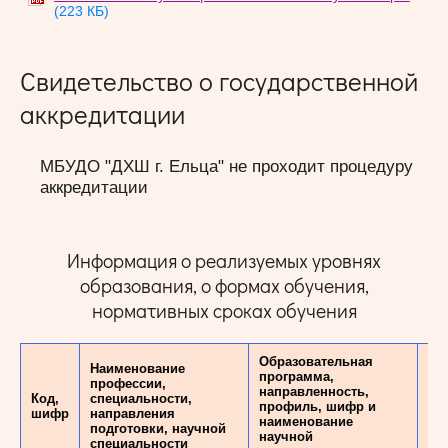
(223 КБ)
Свидетельство о государственной
аккредитации
МБУДО "ДХШ г. Ельца" не проходит процедуру
аккредитации
Информация о реализуемых уровнях
образования, о формах обучения,
нормативных сроках обучения
Образовательная
Наименование
программа,
профессии,
направленность,
Код,
специальности,
Ур
профиль, шифр и
шифр
направления
об
наименование
подготовки, научной
научной
специальности