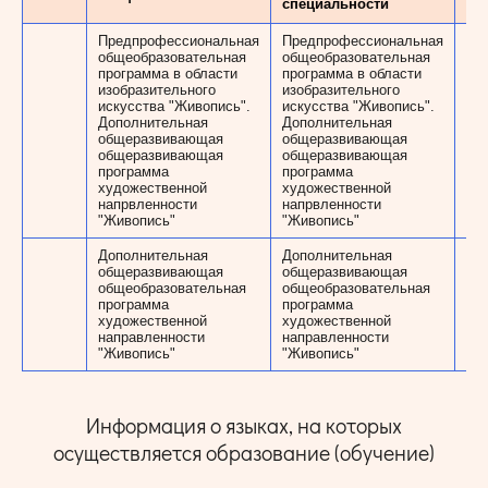
специальности
Предпрофессиональная
Предпрофессиональная
общеобразовательная
общеобразовательная
программа в области
программа в области
изобразительного
изобразительного
искусства "Живопись".
искусства "Живопись".
до
Дополнительная
Дополнительная
об
общеразвивающая
общеразвивающая
дет
общеразвивающая
общеразвивающая
вз
программа
программа
художественной
художественной
напрвленности
напрвленности
"Живопись"
"Живопись"
Дополнительная
Дополнительная
общеразвивающая
общеразвивающая
до
общеобразовательная
общеобразовательная
об
программа
программа
дет
художественной
художественной
вз
направленности
направленности
"Живопись"
"Живопись"
Информация о языках, на которых
осуществляется образование (обучение)