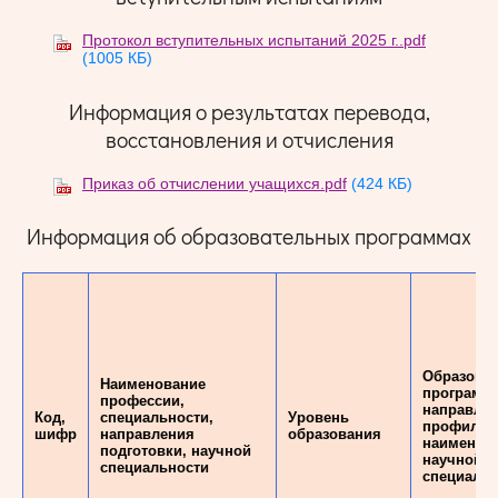
Протокол вступительных испытаний 2025 г..pdf
(1005 КБ)
Информация о результатах перевода,
восстановления и отчисления
Приказ об отчислении учащихся.pdf
(424 КБ)
Информация об образовательных программах
Образова
Наименование
программа
профессии,
направлен
Код,
специальности,
Уровень
профиль,
шифр
направления
образования
наименов
подготовки, научной
научной
специальности
специальн